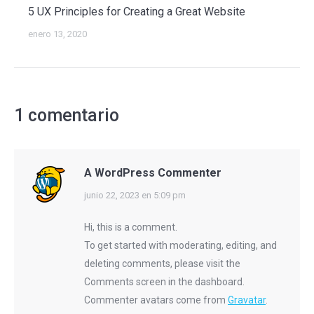
5 UX Principles for Creating a Great Website
enero 13, 2020
1 comentario
A WordPress Commenter
dice:
junio 22, 2023 en 5:09 pm
Hi, this is a comment.
To get started with moderating, editing, and
deleting comments, please visit the
Comments screen in the dashboard.
Commenter avatars come from
Gravatar
.