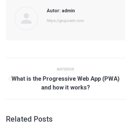
Autor:
admin
https://grupoaim.com
Navegación
ANTERIOR
entre
What is the Progressive Web App (PWA)
Publicación
publicaciones
and how it works?
anterior:
Related Posts